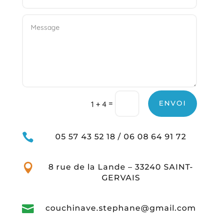
=
ENVOI
1 + 4

05 57 43 52 18 / 06 08 64 91 72

8 rue de la Lande – 33240 SAINT-
GERVAIS

couchinave.stephane@gmail.com