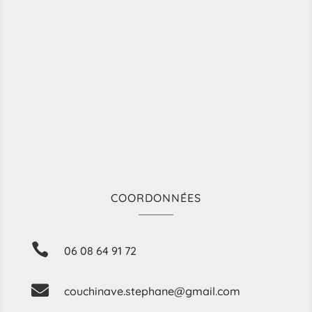
COORDONNÉES

06 08 64 91 72

couchinave.stephane@gmail.com