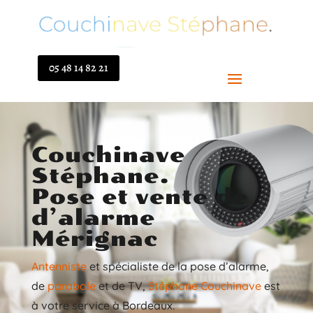
05 48 14 82 21
Couchinave
Stéphane.
Pose et vente de
d’alarme
Mérignac
Antenniste
et spécialiste de la pose d’alarme,
de
parabole
et de TV,
Stéphane Couchinave
est
à votre service à Bordeaux.