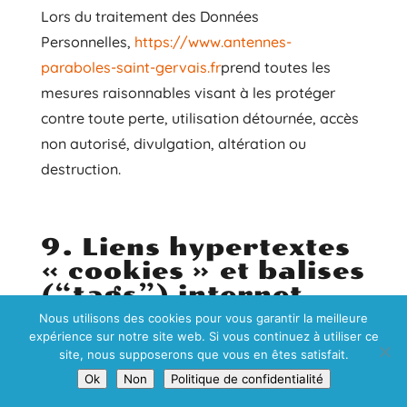
Lors du traitement des Données
Personnelles,
https://www.antennes-
paraboles-saint-gervais.fr
prend toutes les
mesures raisonnables visant à les protéger
contre toute perte, utilisation détournée, accès
non autorisé, divulgation, altération ou
destruction.
9. Liens hypertextes
« cookies » et balises
(“tags”) internet
Nous utilisons des cookies pour vous garantir la meilleure
Le site
https://www.antennes-paraboles-saint-
expérience sur notre site web. Si vous continuez à utiliser ce
gervais.fr
contient un certain nombre de liens
site, nous supposerons que vous en êtes satisfait.
hypertextes vers d’autres sites, mis en place
Ok
Non
Politique de confidentialité
avec l’autorisation de
https://www.antennes-